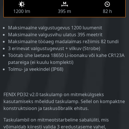
1200 lm
395 m
82 h
Maksimaalne valgustugevus 1200 luumenit
Maksimaalne valgusvihu ulatus 395 meetrit
Maksimaalne tööaeg madalaimas režiimis 82 tundi
3 erinevat valgustugevust + vilkuv (Strobe)
Töötab ühe laetava 18650 Li-ioonaku või kahe CR123A
patareiga (ei kuulu komplekti)
Tolmu- ja veekindel (IP68)
FENIX PD32 v2.0 taskulamp on mitmekülgseks
kasutamiseks mõeldud taskulamp. Sellel on kompaktne
konstruktsioon ja taskusõbralik ehitus.
Taskulambil on mitmeotstarbeline sabalüliti, mis
võimaldab kiiresti valida 3 eredustaseme vahel,