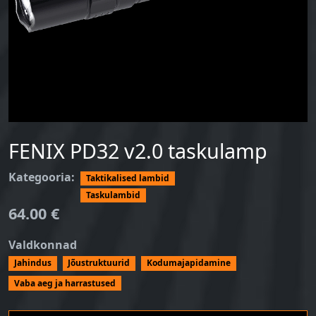
FENIX PD32 v2.0 taskulamp
Kategooria
Taktikalised lambid
Taskulambid
64.00 €
Valdkonnad
Jahindus
Jõustruktuurid
Kodumajapidamine
Vaba aeg ja harrastused