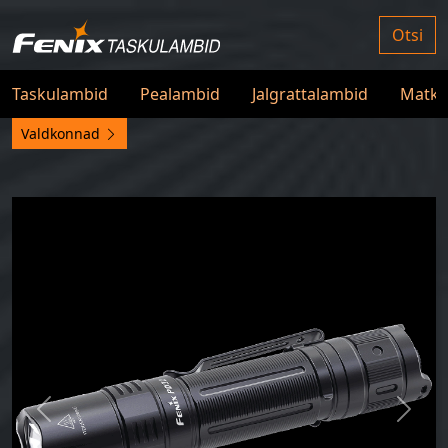
Skip to main content
Otsi
Taskulambid
Pealambid
Jalgrattalambid
Matka
Valdkonnad
Previous
Next