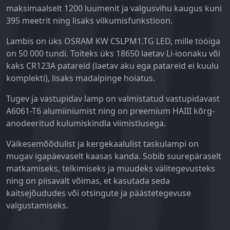
maksimaalselt 1200 luumenit ja valgusvihu kaugus kuni
395 meetrit ning lisaks vilkumisfunkstioon.
Lambis on üks OSRAM KW CSLPM1.TG LED, mille tööiga
on 50 000 tundi. Toiteks üks 18650 laetav Li-ioonaku või
kaks CR123A patareid (laetav aku ega patareid ei kuulu
komplekti), lisaks madalpinge hoiatus.
Tugev ja vastupidav lamp on valmistatud vastupidavast
A6061-T6 alumiiniumist ning on preemium HAIII kõrg-
anodeeritud kulumiskindla viimistlusega.
Väikesemõõdulist ja kergekaalulist taskulampi on
mugav igapäevaselt kaasas kanda. Sobib suurepäraselt
matkamiseks, telkimiseks ja muudeks välitegevusteks
ning on piisavalt võimas, et kasutada seda
kaitsejõududes või otsingute ja päästetegevuse
valgustamiseks.